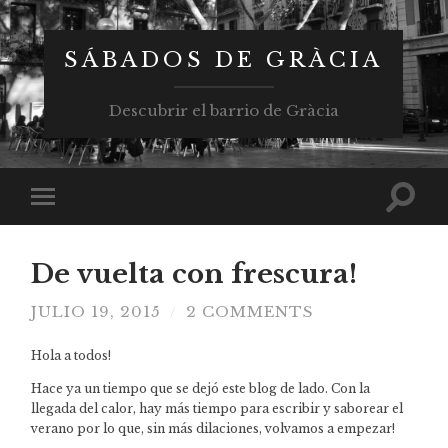
SÁBADOS DE GRÀCIA
Descubrir el barrio de Gràcia
De vuelta con frescura!
JULIO 19, 2015
2 COMMENTS
/
Hola a todos!
Hace ya un tiempo que se dejó este blog de lado. Con la
llegada del calor, hay más tiempo para escribir y saborear el
verano por lo que, sin más dilaciones, volvamos a empezar!