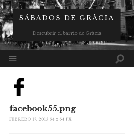
SÁBADOS DE GRÀCIA
Descubrir el barrio de Gràcia
facebook55.png
FEBRERO 17, 2015
64
x
64 PX