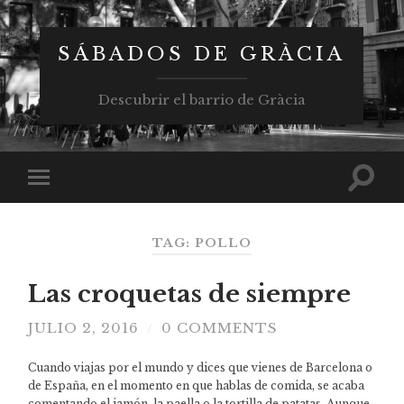
SÁBADOS DE GRÀCIA
Descubrir el barrio de Gràcia
TAG: POLLO
Las croquetas de siempre
JULIO 2, 2016
0 COMMENTS
/
Cuando viajas por el mundo y dices que vienes de Barcelona o
de España, en el momento en que hablas de comida, se acaba
comentando el jamón, la paella o la tortilla de patatas, Aunque